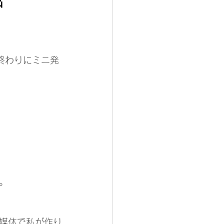
終わりにミニ発
。
紙媒体で私が作り