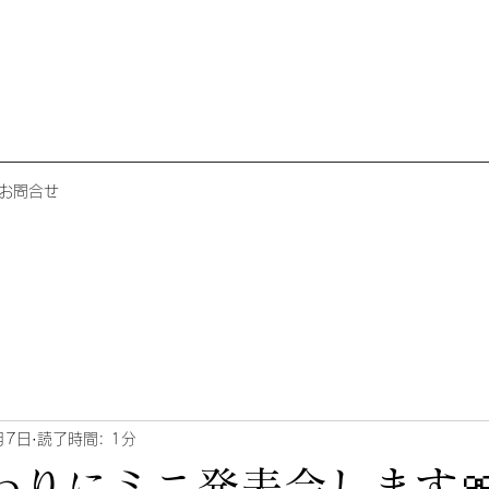
お問合せ
月7日
読了時間: 1分
わりにミニ発表会します